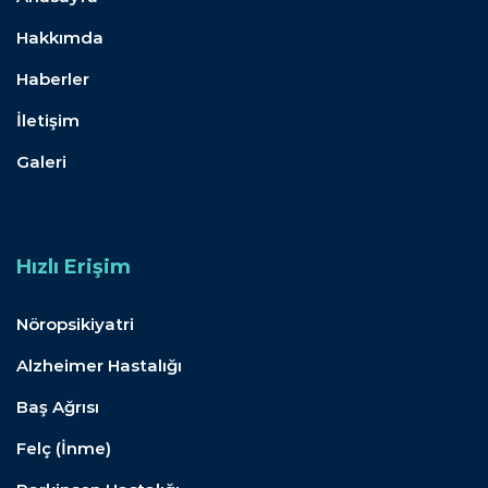
Hakkımda
Haberler
İletişim
Galeri
Hızlı Erişim
Nöropsikiyatri
Alzheimer Hastalığı
Baş Ağrısı
Felç (İnme)