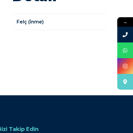
→
Felç (İnme)
Bizi Takip Edin