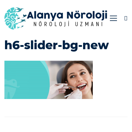
h6-
h6-slider-bg-new
slider-
bg-
new