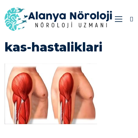
kas-
kas-hastaliklari
hastaliklari