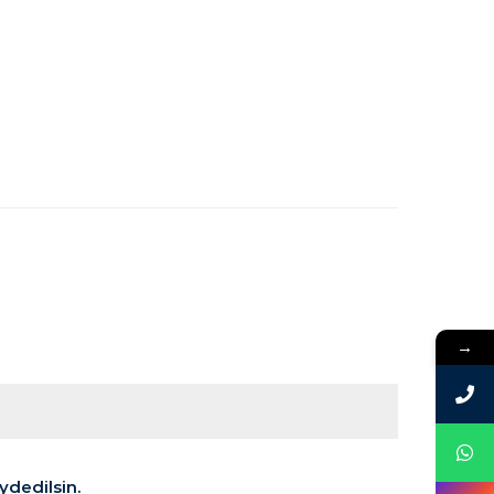
→
ydedilsin.