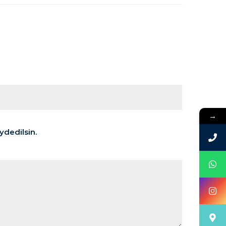
→
ydedilsin.