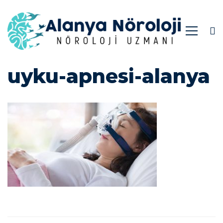
uyku-
uyku-apnesi-alanya
apnesi-
alanya