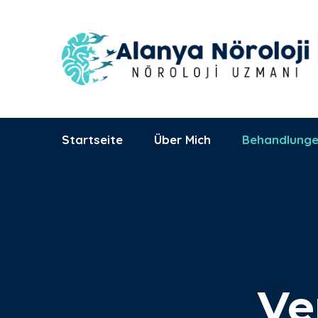
Alanya Başkent
Hastanesi
09:00 - 17:00
Saray Mh., Yunus
Mo - Fri
Emre Cd. No:1
Startseite
Über Mich
Behandlung
Ve