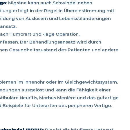
igo
: Migräne kann auch Schwindel neben
ung erfolgt in der Regel in Übereinstimmung mit
eidung von Auslösern und Lebensstiländerungen
ansatz.
nach Tumorart und -lage Operation,
mfassen. Der Behandlungsansatz wird durch
inen Gesundheitszustand des Patienten und andere
roblemen im Innenohr oder im Gleichgewichtssystem.
wegungen ausgelöst und kann die Fähigkeit einer
tibuläre Neuritis, Morbus Menière und das gutartige
eispiele für Unterarten des peripheren Vertigo.
schwindel (BPPV)
: Dies ist die häufigste Unterart