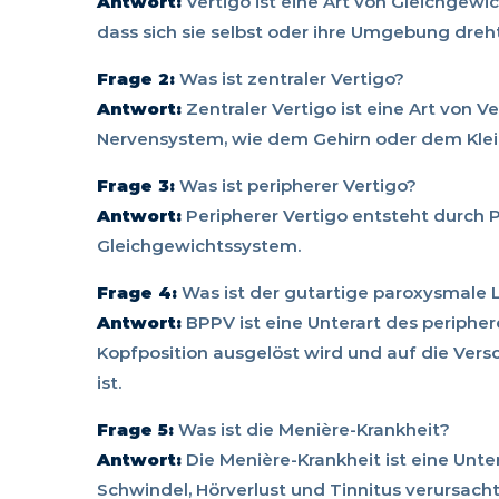
Antwort:
Vertigo ist eine Art von Gleichgewic
dass sich sie selbst oder ihre Umgebung dreht
Frage 2:
Was ist zentraler Vertigo?
Antwort:
Zentraler Vertigo ist eine Art von V
Nervensystem, wie dem Gehirn oder dem Klein
Frage 3:
Was ist peripherer Vertigo?
Antwort:
Peripherer Vertigo entsteht durch 
Gleichgewichtssystem.
Frage 4:
Was ist der gutartige paroxysmale
Antwort:
BPPV ist eine Unterart des peripher
Kopfposition ausgelöst wird und auf die Vers
ist.
Frage 5:
Was ist die Menière-Krankheit?
Antwort:
Die Menière-Krankheit ist eine Unte
Schwindel, Hörverlust und Tinnitus verursac