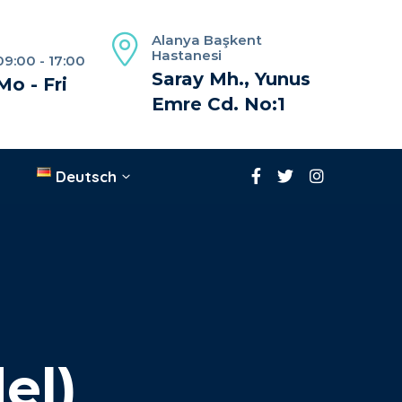
Alanya Başkent
Hastanesi
09:00 - 17:00
Saray Mh., Yunus
Mo - Fri
Emre Cd. No:1
Deutsch
el)