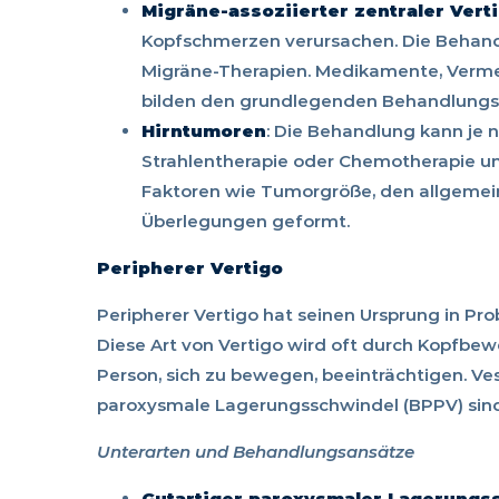
Migräne-assoziierter zentraler Vert
Kopfschmerzen verursachen. Die Behandl
Migräne-Therapien. Medikamente, Verm
bilden den grundlegenden Behandlungs
Hirntumoren
: Die Behandlung kann je 
Strahlentherapie oder Chemotherapie u
Faktoren wie Tumorgröße, den allgeme
Überlegungen geformt.
Peripherer Vertigo
Peripherer Vertigo hat seinen Ursprung in P
Diese Art von Vertigo wird oft durch Kopfbe
Person, sich zu bewegen, beeinträchtigen. Ves
paroxysmale Lagerungsschwindel (BPPV) sind B
Unterarten und Behandlungsansätze
Gutartiger paroxysmaler Lagerungs